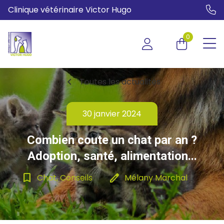
Clinique vétérinaire Victor Hugo
0
chevron_left
Toutes les actualités
30 janvier 2024
Combien coute un chat par an ?
Adoption, santé, alimentation...
bookmark_border
edit
Chat, Conseils
Mélany Marchal