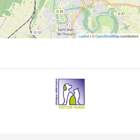
Leaflet
| ©
OpenStreetMap
contributors