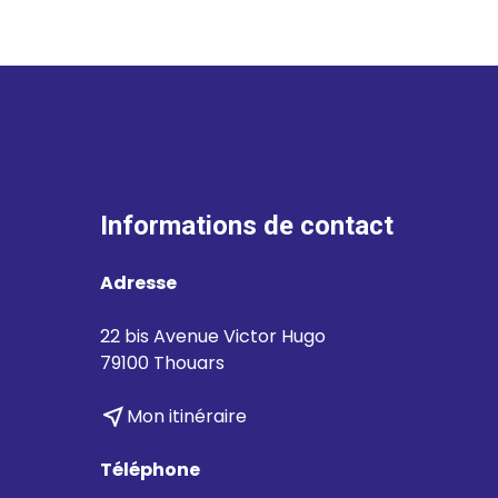
Informations de contact
Adresse
22 bis Avenue Victor Hugo
79100 Thouars
near_me
Mon itinéraire
Téléphone