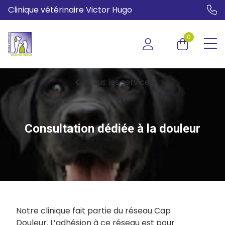
Clinique vétérinaire Victor Hugo
0
chevron_left
Tous les services
Consultation dédiée à la douleur
Notre clinique fait partie du réseau Cap
Douleur. L’adhésion à ce réseau est pour