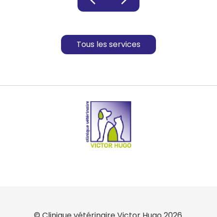
chevron_left
chevron_right
Tous les services
© Clinique vétérinaire Victor Hugo 2026.