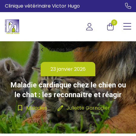
Clinique vétérinaire Victor Hugo
0
chevron_left
Toutes les actualités
23 janvier 2026
Maladie cardiaque chez le chien ou
le chat : les reconnaître et réagir
bookmark_border
edit
Maladies
Juliette Garnodier