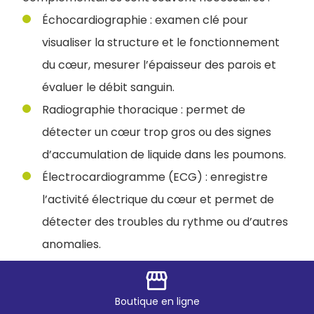
Échocardiographie : examen clé pour
visualiser la structure et le fonctionnement
du cœur, mesurer l’épaisseur des parois et
évaluer le débit sanguin.
Radiographie thoracique : permet de
détecter un cœur trop gros ou des signes
d’accumulation de liquide dans les poumons.
Électrocardiogramme (ECG) : enregistre
l’activité électrique du cœur et permet de
détecter des troubles du rythme ou d’autres
anomalies.
Analyses sanguines : parfois réalisées pour
storefront
évaluer l’impact de la maladie sur les autres
Boutique
en ligne
organes et identifier des marqueurs