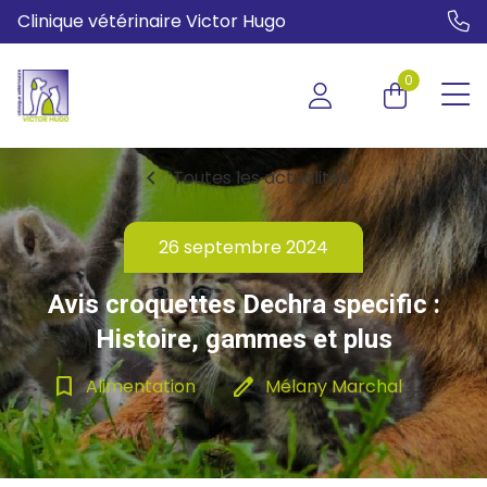
Clinique vétérinaire Victor Hugo
0
chevron_left
Toutes les actualités
26 septembre 2024
Avis croquettes Dechra specific :
Histoire, gammes et plus
bookmark_border
edit
Alimentation
Mélany Marchal