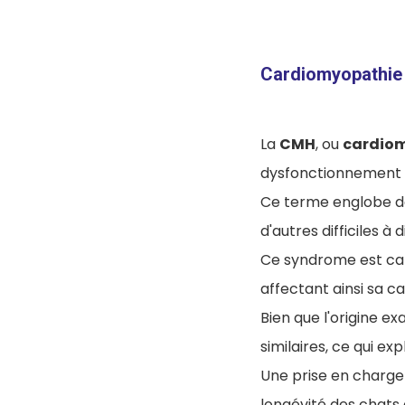
Cardiomyopathie h
La
CMH
, ou
cardio
dysfonctionnement 
Ce terme englobe de
d'autres difficiles à
Ce syndrome est car
affectant ainsi sa 
Bien que l'origine e
similaires, ce qui ex
Une prise en charge 
longévité des chats 