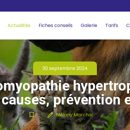
Actualités
Fiches conseils
Galerie
Tarifs
C
30 septembre 2024
omyopathie hypertro
: causes, prévention e
bookmark_border
edit
Mélany Marchal