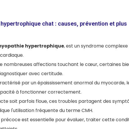
ypertrophique chat : causes, prévention et plus
myopathie
hypertrophique
, est un syndrome complexe q
cardiaque.
 nombreuses affections touchant le cœur, certaines bien
 diagnostiquer avec certitude.
actérisé par un épaississement anormal du myocarde, l
capacité à fonctionner correctement.
xacte soit parfois floue, ces troubles partagent des sympt
plique l'utilisation fréquente du terme CMH.
précoce est essentielle pour évaluer, traiter cette condit
atteints
.