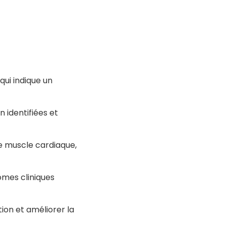
ui indique un
 identifiées et
e muscle cardiaque,
ômes cliniques
ion et améliorer la