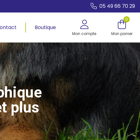
05 49 66 70 29
0
ontact
Boutique
Mon compte
Mon panier
phique
t plus