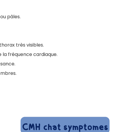
ou pâles.
orax très visibles.
 la fréquence cardiaque.
ssance.
embres.