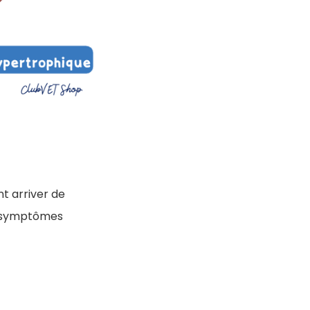
t arriver de
es symptômes